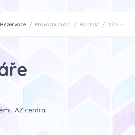
Rezervace
Provozní doba
Kontakt
Více
áře
ému AZ centra. ⬇️