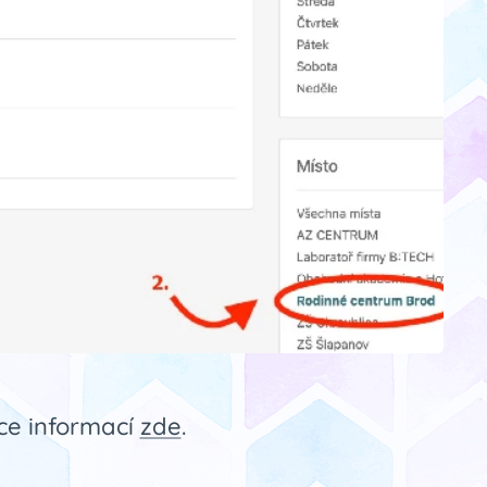
ce informací
zde
.