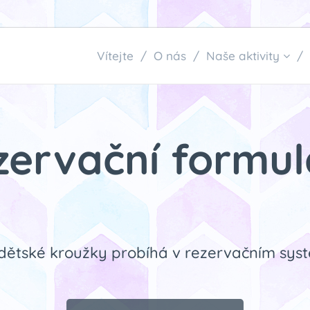
Vítejte
O nás
Naše aktivity
zervační formul
dětské kroužky probíhá v rezervačním syst